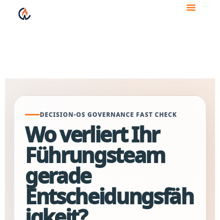
Zum
Inhalt
Governance Fast Checks
Decision-OS
springen
DECISION-OS GOVERNANCE FAST CHECK
Wo verliert Ihr
Führungsteam
gerade
Entscheidungsfäh
igkeit?